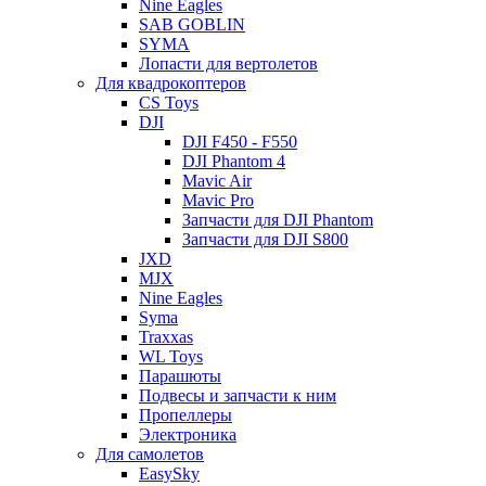
Nine Eagles
SAB GOBLIN
SYMA
Лопасти для вертолетов
Для квадрокоптеров
CS Toys
DJI
DJI F450 - F550
DJI Phantom 4
Mavic Air
Mavic Pro
Запчасти для DJI Phantom
Запчасти для DJI S800
JXD
MJX
Nine Eagles
Syma
Traxxas
WL Toys
Парашюты
Подвесы и запчасти к ним
Пропеллеры
Электроника
Для самолетов
EasySky