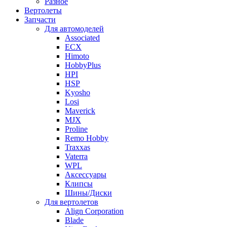
Разное
Вертолеты
Запчасти
Для автомоделей
Associated
ECX
Himoto
HobbyPlus
HPI
HSP
Kyosho
Losi
Maverick
MJX
Proline
Remo Hobby
Traxxas
Vaterra
WPL
Аксессуары
Клипсы
Шины/Диски
Для вертолетов
Align Corporation
Blade