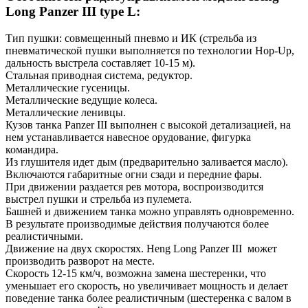
Long Panzer III type L:
Тип пушки: совмещенный пневмо и ИК (стрельба из
пневматической пушки выполняется по технологии Hop-Up,
дальность выстрела составляет 10-15 м).
Стальная приводная система, редуктор.
Металлические гусеницы.
Металлические ведущие колеса.
Металлические ленивцы.
Кузов танка Panzer III выполнен с высокой детализацией, на
нем устанавливается навесное орудование, фигурка
командира.
Из глушителя идет дым (предварительно заливается масло).
Включаются габаритные огни сзади и передние фары.
При движении раздается рев мотора, воспроизводится
выстрел пушки и стрельба из пулемета.
Башней и движением танка можно управлять одновременно.
В результате производимые действия получаются более
реалистичными.
Движение на двух скоростях. Heng Long Panzer III может
производить разворот на месте.
Скорость 12-15 км/ч, возможна замена шестеренки, что
уменьшает его скорость, но увеличивает мощность и делает
поведение танка более реалистичным (шестеренка с валом в