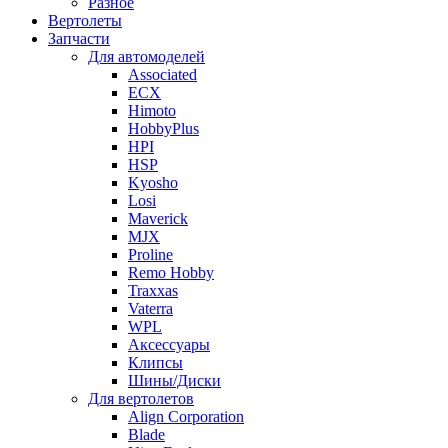
Разное
Вертолеты
Запчасти
Для автомоделей
Associated
ECX
Himoto
HobbyPlus
HPI
HSP
Kyosho
Losi
Maverick
MJX
Proline
Remo Hobby
Traxxas
Vaterra
WPL
Аксессуары
Клипсы
Шины/Диски
Для вертолетов
Align Corporation
Blade