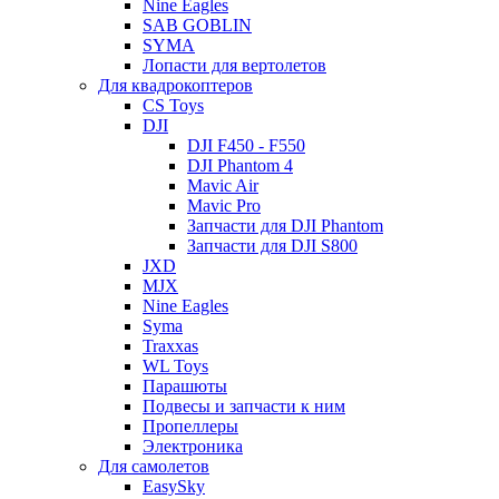
Nine Eagles
SAB GOBLIN
SYMA
Лопасти для вертолетов
Для квадрокоптеров
CS Toys
DJI
DJI F450 - F550
DJI Phantom 4
Mavic Air
Mavic Pro
Запчасти для DJI Phantom
Запчасти для DJI S800
JXD
MJX
Nine Eagles
Syma
Traxxas
WL Toys
Парашюты
Подвесы и запчасти к ним
Пропеллеры
Электроника
Для самолетов
EasySky