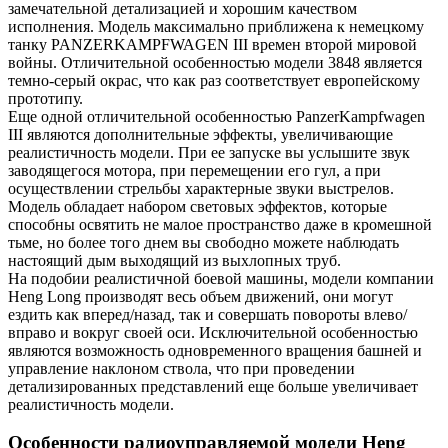
замечательной детализацией и хорошим качеством
исполнения. Модель максимально приближена к немецкому
танку PANZERKAMPFWAGEN III времен второй мировой
войны. Отличительной особенностью модели 3848 является
темно-серый окрас, что как раз соответствует европейскому
прототипу.
Еще одной отличительной особенностью PanzerKampfwagen
III являются дополнительные эффекты, увеличивающие
реалистичность модели. При ее запуске вы услышите звук
заводящегося мотора, при перемещении его гул, а при
осуществлении стрельбы характерные звуки выстрелов.
Модель обладает набором световых эффектов, которые
способны освятить не малое пространство даже в кромешной
тьме, но более того днем вы свободно можете наблюдать
настоящий дым выходящий из выхлопных труб.
На подобии реалистичной боевой машины, модели компании
Heng Long производят весь объем движений, они могут
ездить как вперед/назад, так и совершать повороты влево/
вправо и вокруг своей оси. Исключительной особенностью
являются возможность одновременного вращения башней и
управление наклоном ствола, что при проведении
детализированных представлений еще больше увеличивает
реалистичность модели.
Особенности радиоуправляемой модели Heng