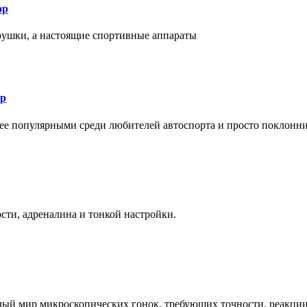
ор
рушки, а настоящие спортивные аппараты
ор
лее популярными среди любителей автоспорта и просто поклонн
ти, адреналина и тонкой настройки.
елый мир микроскопических гонок, требующих точности, реакци