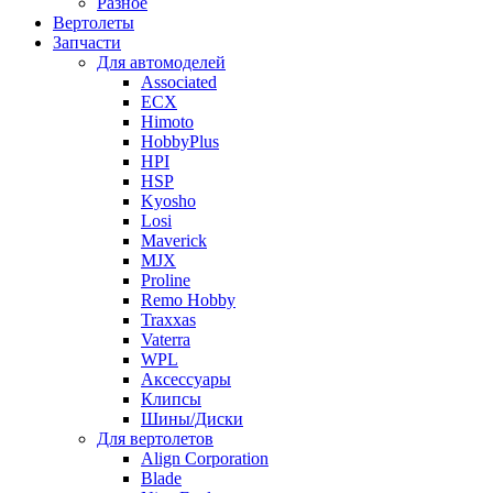
Разное
Вертолеты
Запчасти
Для автомоделей
Associated
ECX
Himoto
HobbyPlus
HPI
HSP
Kyosho
Losi
Maverick
MJX
Proline
Remo Hobby
Traxxas
Vaterra
WPL
Аксессуары
Клипсы
Шины/Диски
Для вертолетов
Align Corporation
Blade