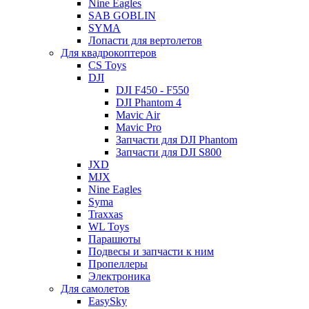
Nine Eagles
SAB GOBLIN
SYMA
Лопасти для вертолетов
Для квадрокоптеров
CS Toys
DJI
DJI F450 - F550
DJI Phantom 4
Mavic Air
Mavic Pro
Запчасти для DJI Phantom
Запчасти для DJI S800
JXD
MJX
Nine Eagles
Syma
Traxxas
WL Toys
Парашюты
Подвесы и запчасти к ним
Пропеллеры
Электроника
Для самолетов
EasySky