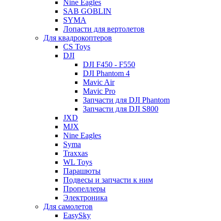
Nine Eagles
SAB GOBLIN
SYMA
Лопасти для вертолетов
Для квадрокоптеров
CS Toys
DJI
DJI F450 - F550
DJI Phantom 4
Mavic Air
Mavic Pro
Запчасти для DJI Phantom
Запчасти для DJI S800
JXD
MJX
Nine Eagles
Syma
Traxxas
WL Toys
Парашюты
Подвесы и запчасти к ним
Пропеллеры
Электроника
Для самолетов
EasySky