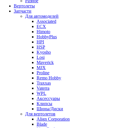
Разное
Вертолеты
Запчасти
Для автомоделей
Associated
ECX
Himoto
HobbyPlus
HPI
HSP
Kyosho
Losi
Maverick
MJX
Proline
Remo Hobby
Traxxas
Vaterra
WPL
Аксессуары
Клипсы
Шины/Диски
Для вертолетов
Align Corporation
Blade