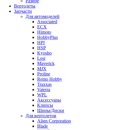
Разное
Вертолеты
Запчасти
Для автомоделей
Associated
ECX
Himoto
HobbyPlus
HPI
HSP
Kyosho
Losi
Maverick
MJX
Proline
Remo Hobby
Traxxas
Vaterra
WPL
Аксессуары
Клипсы
Шины/Диски
Для вертолетов
Align Corporation
Blade