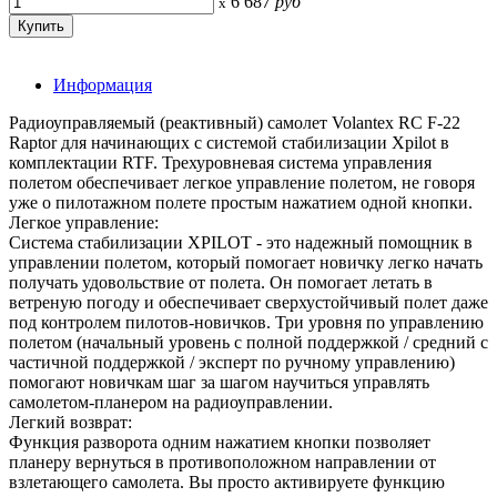
6 687
руб
x
Информация
Радиоуправляемый (реактивный) самолет Volantex RC F-22
Raptor для начинающих с системой стабилизации Xpilot в
комплектации RTF. Трехуровневая система управления
полетом обеспечивает легкое управление полетом, не говоря
уже о пилотажном полете простым нажатием одной кнопки.
Легкое управление:
Система стабилизации XPILOT - это надежный помощник в
управлении полетом, который помогает новичку легко начать
получать удовольствие от полета. Он помогает летать в
ветреную погоду и обеспечивает сверхустойчивый полет даже
под контролем пилотов-новичков. Три уровня по управлению
полетом (начальный уровень с полной поддержкой / средний с
частичной поддержкой / эксперт по ручному управлению)
помогают новичкам шаг за шагом научиться управлять
самолетом-планером на радиоуправлении.
Легкий возврат:
Функция разворота одним нажатием кнопки позволяет
планеру вернуться в противоположном направлении от
взлетающего самолета. Вы просто активируете функцию