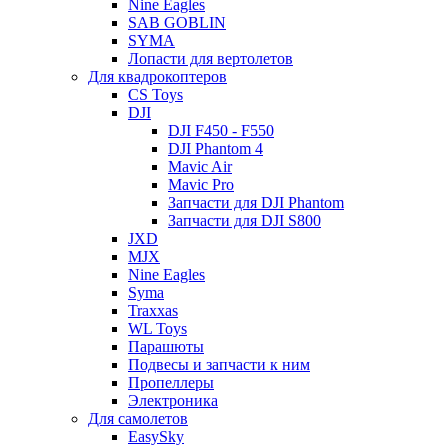
Nine Eagles
SAB GOBLIN
SYMA
Лопасти для вертолетов
Для квадрокоптеров
CS Toys
DJI
DJI F450 - F550
DJI Phantom 4
Mavic Air
Mavic Pro
Запчасти для DJI Phantom
Запчасти для DJI S800
JXD
MJX
Nine Eagles
Syma
Traxxas
WL Toys
Парашюты
Подвесы и запчасти к ним
Пропеллеры
Электроника
Для самолетов
EasySky