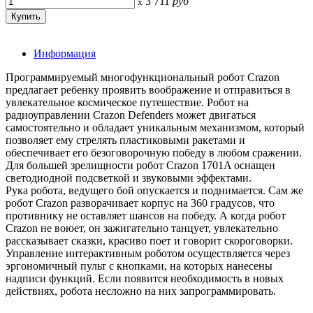
3 711
руб
x
Информация
Программируемый многофункциональный робот Crazon
предлагает ребенку проявить воображение и отправиться в
увлекательное космическое путешествие. Робот на
радиоуправлении Crazon Defenders может двигаться
самостоятельно и обладает уникальным механизмом, который
позволяет ему стрелять пластиковыми ракетами и
обеспечивает его безоговорочную победу в любом сражении.
Для большей зрелищности робот Crazon 1701A оснащен
светодиодной подсветкой и звуковыми эффектами.
Рука робота, ведущего бой опускается и поднимается. Сам же
робот Crazon разворачивает корпус на 360 градусов, что
противнику не оставляет шансов на победу. А когда робот
Crazon не воюет, он зажигательно танцует, увлекательно
рассказывает сказки, красиво поет и говорит скороговорки.
Управление интерактивным роботом осуществляется через
эргономичный пульт с кнопками, на которых нанесены
надписи функций. Если появится необходимость в новых
действиях, робота несложно на них запрограммировать.