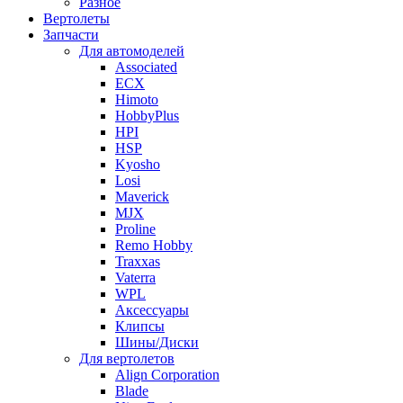
Разное
Вертолеты
Запчасти
Для автомоделей
Associated
ECX
Himoto
HobbyPlus
HPI
HSP
Kyosho
Losi
Maverick
MJX
Proline
Remo Hobby
Traxxas
Vaterra
WPL
Аксессуары
Клипсы
Шины/Диски
Для вертолетов
Align Corporation
Blade