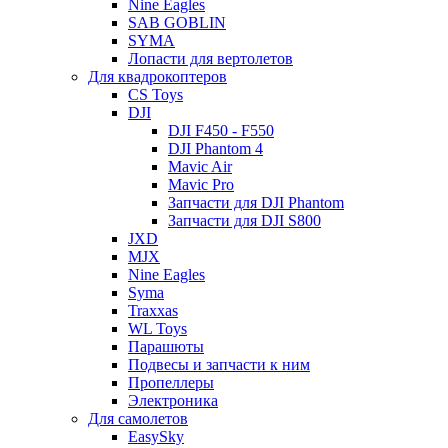
Nine Eagles
SAB GOBLIN
SYMA
Лопасти для вертолетов
Для квадрокоптеров
CS Toys
DJI
DJI F450 - F550
DJI Phantom 4
Mavic Air
Mavic Pro
Запчасти для DJI Phantom
Запчасти для DJI S800
JXD
MJX
Nine Eagles
Syma
Traxxas
WL Toys
Парашюты
Подвесы и запчасти к ним
Пропеллеры
Электроника
Для самолетов
EasySky