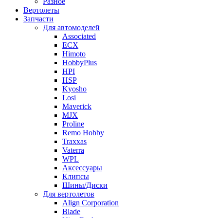
Разное
Вертолеты
Запчасти
Для автомоделей
Associated
ECX
Himoto
HobbyPlus
HPI
HSP
Kyosho
Losi
Maverick
MJX
Proline
Remo Hobby
Traxxas
Vaterra
WPL
Аксессуары
Клипсы
Шины/Диски
Для вертолетов
Align Corporation
Blade