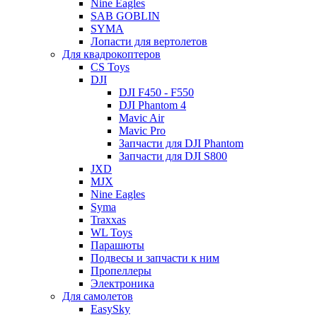
Nine Eagles
SAB GOBLIN
SYMA
Лопасти для вертолетов
Для квадрокоптеров
CS Toys
DJI
DJI F450 - F550
DJI Phantom 4
Mavic Air
Mavic Pro
Запчасти для DJI Phantom
Запчасти для DJI S800
JXD
MJX
Nine Eagles
Syma
Traxxas
WL Toys
Парашюты
Подвесы и запчасти к ним
Пропеллеры
Электроника
Для самолетов
EasySky