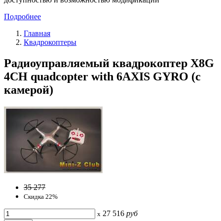
Подробнее
Главная
Квадрокоптеры
Радиоуправляемый квадрокоптер X8G
4CH quadcopter with 6AXIS GYRO (с
камерой)
35 277
Скидка 22%
27 516
руб
x