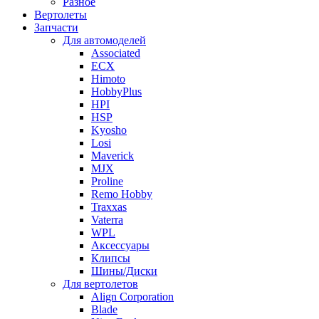
Разное
Вертолеты
Запчасти
Для автомоделей
Associated
ECX
Himoto
HobbyPlus
HPI
HSP
Kyosho
Losi
Maverick
MJX
Proline
Remo Hobby
Traxxas
Vaterra
WPL
Аксессуары
Клипсы
Шины/Диски
Для вертолетов
Align Corporation
Blade