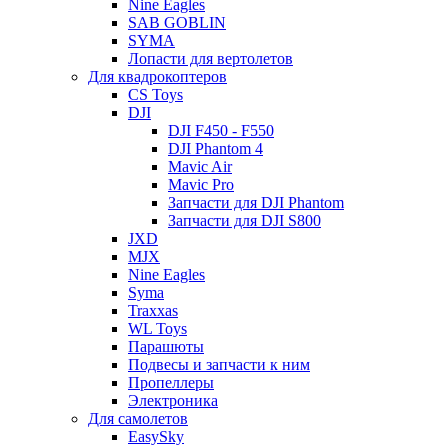
Nine Eagles
SAB GOBLIN
SYMA
Лопасти для вертолетов
Для квадрокоптеров
CS Toys
DJI
DJI F450 - F550
DJI Phantom 4
Mavic Air
Mavic Pro
Запчасти для DJI Phantom
Запчасти для DJI S800
JXD
MJX
Nine Eagles
Syma
Traxxas
WL Toys
Парашюты
Подвесы и запчасти к ним
Пропеллеры
Электроника
Для самолетов
EasySky