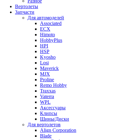
Разное
Вертолеты
Запчасти
Для автомоделей
Associated
ECX
Himoto
HobbyPlus
HPI
HSP
Kyosho
Losi
Maverick
MJX
Proline
Remo Hobby
Traxxas
Vaterra
WPL
Аксессуары
Клипсы
Шины/Диски
Для вертолетов
Align Corporation
Blade