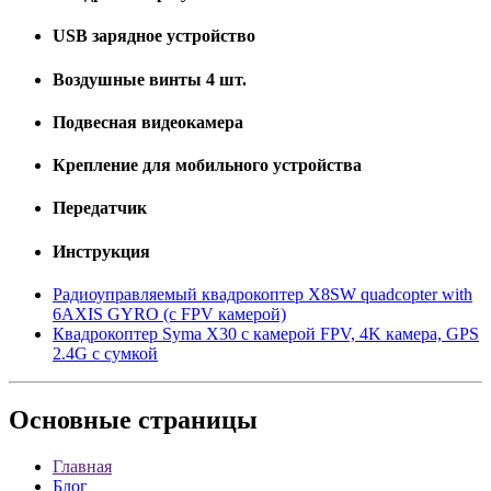
USB зарядное устройство
Воздушные винты 4 шт.
Подвесная видеокамера
Крепление для мобильного устройства
Передатчик
Инструкция
Радиоуправляемый квадрокоптер X8SW quadcopter with
6AXIS GYRO (с FPV камерой)
Квадрокоптер Syma X30 с камерой FPV, 4K камера, GPS
2.4G c сумкой
Основные
страницы
Главная
Блог