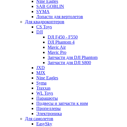
Nine Eagles
SAB GOBLIN
SYMA
Лопасти для вертолетов
Для квадрокоптеров
CS Toys
DJI
DJI F450 - F550
DJI Phantom 4
Mavic Air
Mavic Pro
Запчасти для DJI Phantom
Запчасти для DJI S800
JXD
MJX
Nine Eagles
Syma
Traxxas
WL Toys
Парашюты
Подвесы и запчасти к ним
Пропеллеры
Электроника
Для самолетов
EasySky