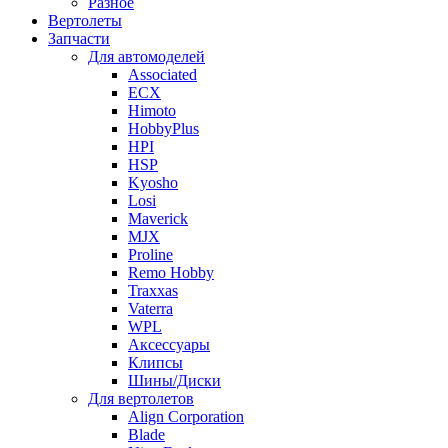
Разное
Вертолеты
Запчасти
Для автомоделей
Associated
ECX
Himoto
HobbyPlus
HPI
HSP
Kyosho
Losi
Maverick
MJX
Proline
Remo Hobby
Traxxas
Vaterra
WPL
Аксессуары
Клипсы
Шины/Диски
Для вертолетов
Align Corporation
Blade