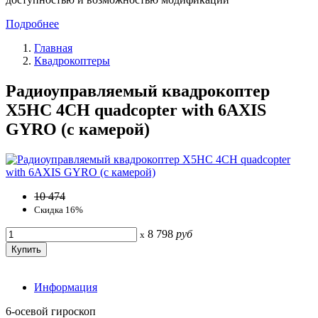
Подробнее
Главная
Квадрокоптеры
Радиоуправляемый квадрокоптер
X5HC 4CH quadcopter with 6AXIS
GYRO (с камерой)
10 474
Скидка 16%
8 798
руб
x
Информация
6-осевой гироскоп