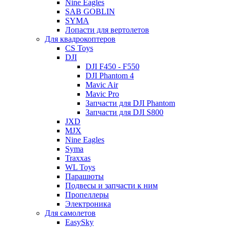
Nine Eagles
SAB GOBLIN
SYMA
Лопасти для вертолетов
Для квадрокоптеров
CS Toys
DJI
DJI F450 - F550
DJI Phantom 4
Mavic Air
Mavic Pro
Запчасти для DJI Phantom
Запчасти для DJI S800
JXD
MJX
Nine Eagles
Syma
Traxxas
WL Toys
Парашюты
Подвесы и запчасти к ним
Пропеллеры
Электроника
Для самолетов
EasySky