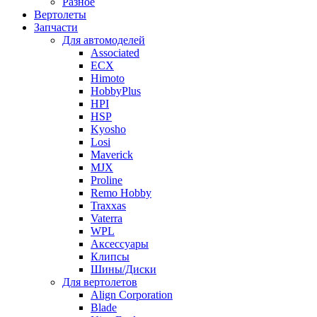
Разное
Вертолеты
Запчасти
Для автомоделей
Associated
ECX
Himoto
HobbyPlus
HPI
HSP
Kyosho
Losi
Maverick
MJX
Proline
Remo Hobby
Traxxas
Vaterra
WPL
Аксессуары
Клипсы
Шины/Диски
Для вертолетов
Align Corporation
Blade