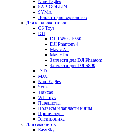
Nine Eagles
SAB GOBLIN
SYMA
Лопасти для вертолетов
Для квадрокоптеров
CS Toys
DJI
DJI F450 - F550
DJI Phantom 4
Mavic Air
Mavic Pro
Запчасти для DJI Phantom
Запчасти для DJI S800
JXD
MJX
Nine Eagles
Syma
Traxxas
WL Toys
Парашюты
Подвесы и запчасти к ним
Пропеллеры
Электроника
Для самолетов
EasySky