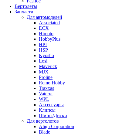
Разное
Вертолеты
Запчасти
Для автомоделей
Associated
ECX
Himoto
HobbyPlus
HPI
HSP
Kyosho
Losi
Maverick
MJX
Proline
Remo Hobby
Traxxas
Vaterra
WPL
Аксессуары
Клипсы
Шины/Диски
Для вертолетов
Align Corporation
Blade