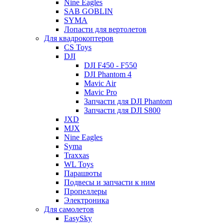
Nine Eagles
SAB GOBLIN
SYMA
Лопасти для вертолетов
Для квадрокоптеров
CS Toys
DJI
DJI F450 - F550
DJI Phantom 4
Mavic Air
Mavic Pro
Запчасти для DJI Phantom
Запчасти для DJI S800
JXD
MJX
Nine Eagles
Syma
Traxxas
WL Toys
Парашюты
Подвесы и запчасти к ним
Пропеллеры
Электроника
Для самолетов
EasySky