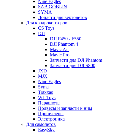
Nine Eagles
SAB GOBLIN
SYMA
Лопасти для вертолетов
Для квадрокоптеров
CS Toys
DJI
DJI F450 - F550
DJI Phantom 4
Mavic Air
Mavic Pro
Запчасти для DJI Phantom
Запчасти для DJI S800
JXD
MJX
Nine Eagles
Syma
Traxxas
WL Toys
Парашюты
Подвесы и запчасти к ним
Пропеллеры
Электроника
Для самолетов
EasySky