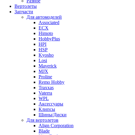
Разное
Вертолеты
Запчасти
Для автомоделей
Associated
ECX
Himoto
HobbyPlus
HPI
HSP
Kyosho
Losi
Maverick
MJX
Proline
Remo Hobby
Traxxas
Vaterra
WPL
Аксессуары
Клипсы
Шины/Диски
Для вертолетов
Align Corporation
Blade