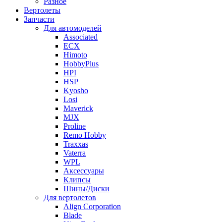
Разное
Вертолеты
Запчасти
Для автомоделей
Associated
ECX
Himoto
HobbyPlus
HPI
HSP
Kyosho
Losi
Maverick
MJX
Proline
Remo Hobby
Traxxas
Vaterra
WPL
Аксессуары
Клипсы
Шины/Диски
Для вертолетов
Align Corporation
Blade