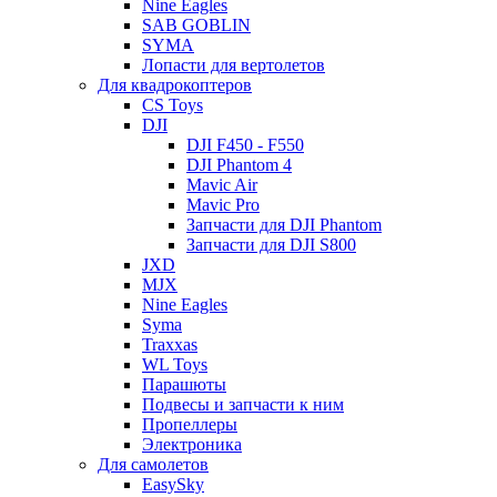
Nine Eagles
SAB GOBLIN
SYMA
Лопасти для вертолетов
Для квадрокоптеров
CS Toys
DJI
DJI F450 - F550
DJI Phantom 4
Mavic Air
Mavic Pro
Запчасти для DJI Phantom
Запчасти для DJI S800
JXD
MJX
Nine Eagles
Syma
Traxxas
WL Toys
Парашюты
Подвесы и запчасти к ним
Пропеллеры
Электроника
Для самолетов
EasySky