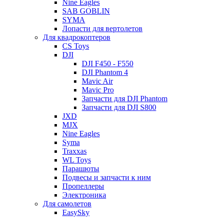
Nine Eagles
SAB GOBLIN
SYMA
Лопасти для вертолетов
Для квадрокоптеров
CS Toys
DJI
DJI F450 - F550
DJI Phantom 4
Mavic Air
Mavic Pro
Запчасти для DJI Phantom
Запчасти для DJI S800
JXD
MJX
Nine Eagles
Syma
Traxxas
WL Toys
Парашюты
Подвесы и запчасти к ним
Пропеллеры
Электроника
Для самолетов
EasySky