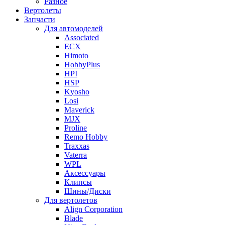
Разное
Вертолеты
Запчасти
Для автомоделей
Associated
ECX
Himoto
HobbyPlus
HPI
HSP
Kyosho
Losi
Maverick
MJX
Proline
Remo Hobby
Traxxas
Vaterra
WPL
Аксессуары
Клипсы
Шины/Диски
Для вертолетов
Align Corporation
Blade