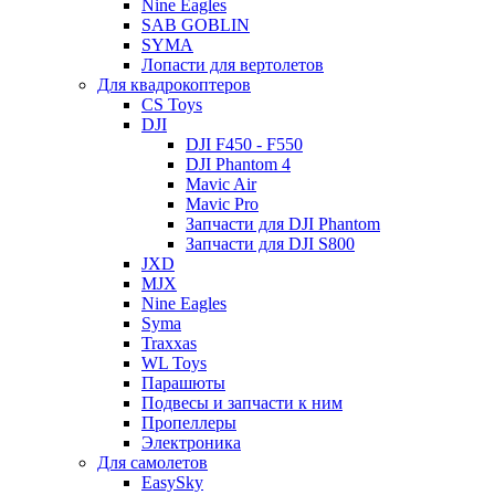
Nine Eagles
SAB GOBLIN
SYMA
Лопасти для вертолетов
Для квадрокоптеров
CS Toys
DJI
DJI F450 - F550
DJI Phantom 4
Mavic Air
Mavic Pro
Запчасти для DJI Phantom
Запчасти для DJI S800
JXD
MJX
Nine Eagles
Syma
Traxxas
WL Toys
Парашюты
Подвесы и запчасти к ним
Пропеллеры
Электроника
Для самолетов
EasySky