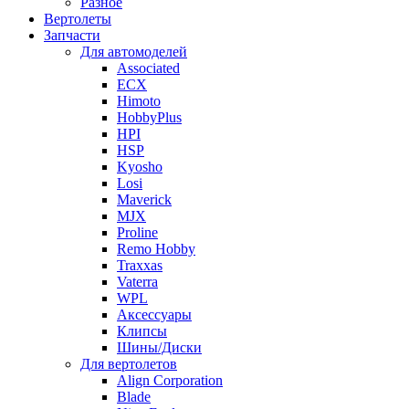
Разное
Вертолеты
Запчасти
Для автомоделей
Associated
ECX
Himoto
HobbyPlus
HPI
HSP
Kyosho
Losi
Maverick
MJX
Proline
Remo Hobby
Traxxas
Vaterra
WPL
Аксессуары
Клипсы
Шины/Диски
Для вертолетов
Align Corporation
Blade