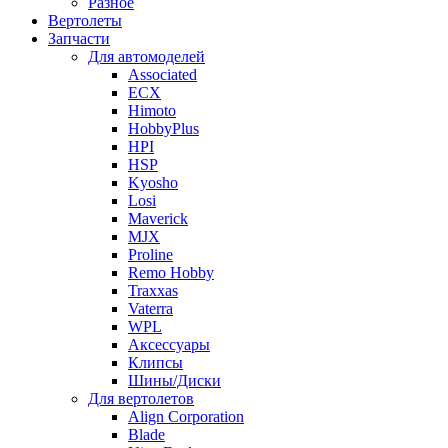
Разное
Вертолеты
Запчасти
Для автомоделей
Associated
ECX
Himoto
HobbyPlus
HPI
HSP
Kyosho
Losi
Maverick
MJX
Proline
Remo Hobby
Traxxas
Vaterra
WPL
Аксессуары
Клипсы
Шины/Диски
Для вертолетов
Align Corporation
Blade