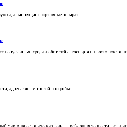
ор
рушки, а настоящие спортивные аппараты
ор
лее популярными среди любителей автоспорта и просто поклонн
ти, адреналина и тонкой настройки.
елый мир микроскопических гонок, требующих точности, реакци