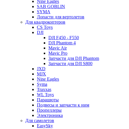
Nine Eagles
SAB GOBLIN
SYMA
Лопасти для вертолетов
Для квадрокоптеров
CS Toys
DJI
DJI F450 - F550
DJI Phantom 4
Mavic Air
Mavic Pro
Запчасти для DJI Phantom
Запчасти для DJI S800
JXD
MJX
Nine Eagles
Syma
Traxxas
WL Toys
Парашюты
Подвесы и запчасти к ним
Пропеллеры
Электроника
Для самолетов
EasySky