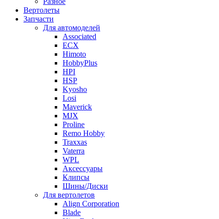
Разное
Вертолеты
Запчасти
Для автомоделей
Associated
ECX
Himoto
HobbyPlus
HPI
HSP
Kyosho
Losi
Maverick
MJX
Proline
Remo Hobby
Traxxas
Vaterra
WPL
Аксессуары
Клипсы
Шины/Диски
Для вертолетов
Align Corporation
Blade