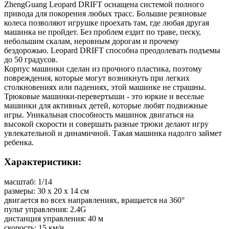
ZhengGuang Leopard DRIFT оснащена системой полного
привода для покорения любых трасс. Большие резиновые
колеса позволяют игрушке проехать там, где любая другая
машинка не пройдет. Без проблем ездит по траве, песку,
небольшим скалам, неровным дорогам и прочему
бездорожью. Leopard DRIFT способна преодолевать подъемы
до 50 градусов.
Корпус машинки сделан из прочного пластика, поэтому
повреждения, которые могут возникнуть при легких
столкновениях или падениях, этой машинке не страшны.
Трюковые машинки-перевертыши - это юркие и веселые
машинки для активных детей, которые любят подвижные
игры. Уникальная способность машинок двигаться на
высокой скорости и совершать разные трюки делают игру
увлекательной и динамичной. Такая машинка надолго займет
ребенка.
Характеристики:
масштаб: 1/14
размеры: 30 х 20 х 14 см
двигается во всех направлениях, вращается на 360°
пульт управления: 2.4G
дистанция управления: 40 м
скорость: 15 км/ч