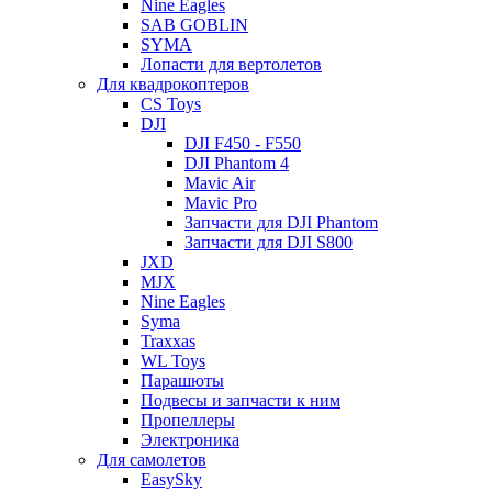
Nine Eagles
SAB GOBLIN
SYMA
Лопасти для вертолетов
Для квадрокоптеров
CS Toys
DJI
DJI F450 - F550
DJI Phantom 4
Mavic Air
Mavic Pro
Запчасти для DJI Phantom
Запчасти для DJI S800
JXD
MJX
Nine Eagles
Syma
Traxxas
WL Toys
Парашюты
Подвесы и запчасти к ним
Пропеллеры
Электроника
Для самолетов
EasySky