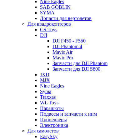
Nine Eagles
SAB GOBLIN
SYMA
Лопасти для вертолетов
Для квадрокоптеров
CS Toys
DJI
DJI F450 - F550
DJI Phantom 4
Mavic Air
Mavic Pro
Запчасти для DJI Phantom
Запчасти для DJI S800
JXD
MJX
Nine Eagles
Syma
Traxxas
WL Toys
Парашюты
Подвесы и запчасти к ним
Пропеллеры
Электроника
Для самолетов
EasySky