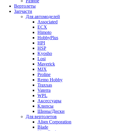
Разное
Вертолеты
Запчасти
Для автомоделей
Associated
ECX
Himoto
HobbyPlus
HPI
HSP
Kyosho
Losi
Maverick
MJX
Proline
Remo Hobby
Traxxas
Vaterra
WPL
Аксессуары
Клипсы
Шины/Диски
Для вертолетов
Align Corporation
Blade