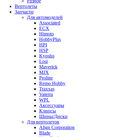
Разное
Вертолеты
Запчасти
Для автомоделей
Associated
ECX
Himoto
HobbyPlus
HPI
HSP
Kyosho
Losi
Maverick
MJX
Proline
Remo Hobby
Traxxas
Vaterra
WPL
Аксессуары
Клипсы
Шины/Диски
Для вертолетов
Align Corporation
Blade