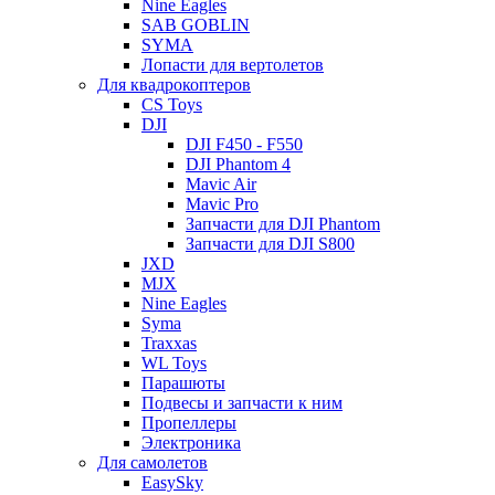
Nine Eagles
SAB GOBLIN
SYMA
Лопасти для вертолетов
Для квадрокоптеров
CS Toys
DJI
DJI F450 - F550
DJI Phantom 4
Mavic Air
Mavic Pro
Запчасти для DJI Phantom
Запчасти для DJI S800
JXD
MJX
Nine Eagles
Syma
Traxxas
WL Toys
Парашюты
Подвесы и запчасти к ним
Пропеллеры
Электроника
Для самолетов
EasySky