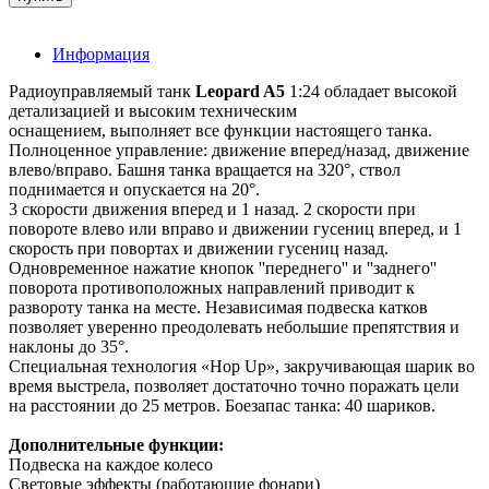
Информация
Радиоуправляемый танк
Leopard A5
1:24 обладает высокой
детализацией и высоким техническим
оснащением, выполняет все функции настоящего танка.
Полноценное управление: движение вперед/назад, движение
влево/вправо. Башня танка вращается на 320°, ствол
поднимается и опускается на 20°.
3 скорости движения вперед и 1 назад. 2 скорости при
повороте влево или вправо и движении гусениц вперед, и 1
скорость при повортах и движении гусениц назад.
Одновременное нажатие кнопок ''переднего'' и ''заднего''
поворота противоположных направлений приводит к
развороту танка на месте. Независимая подвеска катков
позволяет уверенно преодолевать небольшие препятствия и
наклоны до 35°.
Специальная технология «Hop Up», закручивающая шарик во
время выстрела, позволяет достаточно точно поражать цели
на расстоянии до 25 метров. Боезапас танка: 40 шариков.
Дополнительные функции:
Подвеска на каждое колесо
Световые эффекты (работающие фонари)