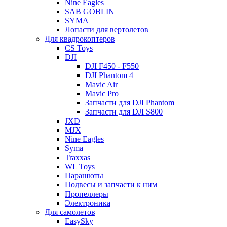
Nine Eagles
SAB GOBLIN
SYMA
Лопасти для вертолетов
Для квадрокоптеров
CS Toys
DJI
DJI F450 - F550
DJI Phantom 4
Mavic Air
Mavic Pro
Запчасти для DJI Phantom
Запчасти для DJI S800
JXD
MJX
Nine Eagles
Syma
Traxxas
WL Toys
Парашюты
Подвесы и запчасти к ним
Пропеллеры
Электроника
Для самолетов
EasySky