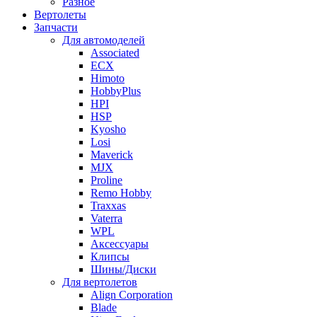
Разное
Вертолеты
Запчасти
Для автомоделей
Associated
ECX
Himoto
HobbyPlus
HPI
HSP
Kyosho
Losi
Maverick
MJX
Proline
Remo Hobby
Traxxas
Vaterra
WPL
Аксессуары
Клипсы
Шины/Диски
Для вертолетов
Align Corporation
Blade