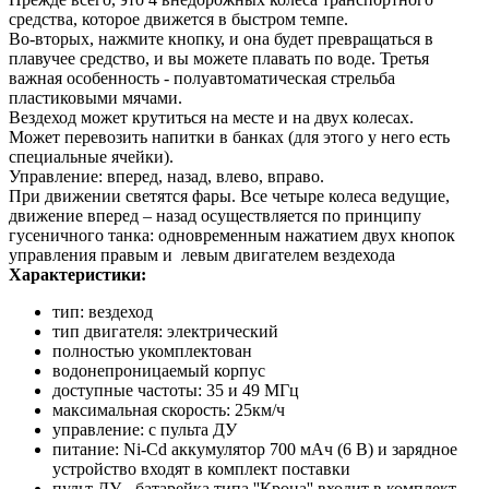
средства, которое движется в быстром темпе.
Во-вторых, нажмите кнопку, и она будет превращаться в
плавучее средство, и вы можете плавать по воде. Третья
важная особенность - полуавтоматическая стрельба
пластиковыми мячами.
Вездеход может крутиться на месте и на двух колесах.
Может перевозить напитки в банках (для этого у него есть
специальные ячейки).
Управление: вперед, назад, влево, вправо.
При движении светятся фары. Все четыре колеса ведущие,
движение вперед – назад осуществляется по принципу
гусеничного танка: одновременным нажатием двух кнопок
управления правым и левым двигателем вездехода
Характеристики:
тип: вездеход
тип двигателя: электрический
полностью укомплектован
водонепроницаемый корпус
доступные частоты: 35 и 49 МГц
максимальная скорость: 25км/ч
управление: с пульта ДУ
питание: Ni-Cd аккумулятор 700 мАч (6 В) и зарядное
устройство входят в комплект поставки
пульт ДУ - батарейка типа ''Крона'' входит в комплект