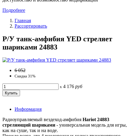
Подробнее
Главная
Рассортировать
Р/У танк-амфибия YED стреляет
шариками 24883
6 052
Скидка 31%
4 176
руб
x
Информация
Радиоуправляемый вездеход-амфибия
Hariot 24883
стреляющий шариками
- универсальная модель для игры,
как на суше, так и на воде.
Прежде всего, это 4 внедорожных колеса транспортного