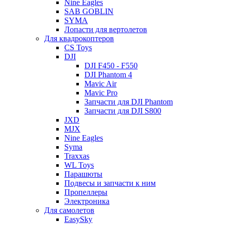
Nine Eagles
SAB GOBLIN
SYMA
Лопасти для вертолетов
Для квадрокоптеров
CS Toys
DJI
DJI F450 - F550
DJI Phantom 4
Mavic Air
Mavic Pro
Запчасти для DJI Phantom
Запчасти для DJI S800
JXD
MJX
Nine Eagles
Syma
Traxxas
WL Toys
Парашюты
Подвесы и запчасти к ним
Пропеллеры
Электроника
Для самолетов
EasySky