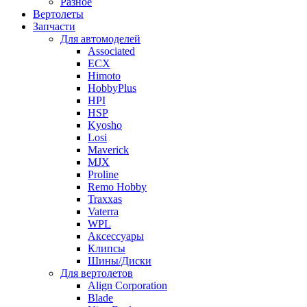
Разное
Вертолеты
Запчасти
Для автомоделей
Associated
ECX
Himoto
HobbyPlus
HPI
HSP
Kyosho
Losi
Maverick
MJX
Proline
Remo Hobby
Traxxas
Vaterra
WPL
Аксессуары
Клипсы
Шины/Диски
Для вертолетов
Align Corporation
Blade