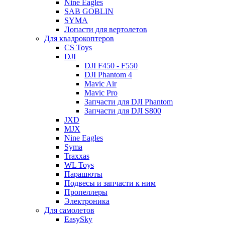
Nine Eagles
SAB GOBLIN
SYMA
Лопасти для вертолетов
Для квадрокоптеров
CS Toys
DJI
DJI F450 - F550
DJI Phantom 4
Mavic Air
Mavic Pro
Запчасти для DJI Phantom
Запчасти для DJI S800
JXD
MJX
Nine Eagles
Syma
Traxxas
WL Toys
Парашюты
Подвесы и запчасти к ним
Пропеллеры
Электроника
Для самолетов
EasySky