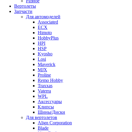
Разное
Вертолеты
Запчасти
Для автомоделей
Associated
ECX
Himoto
HobbyPlus
HPI
HSP
Kyosho
Losi
Maverick
MJX
Proline
Remo Hobby
Traxxas
Vaterra
WPL
Аксессуары
Клипсы
Шины/Диски
Для вертолетов
Align Corporation
Blade