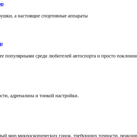
ор
рушки, а настоящие спортивные аппараты
ор
лее популярными среди любителей автоспорта и просто поклонн
ти, адреналина и тонкой настройки.
елый мир микроскопических гонок, требующих точности, реакци