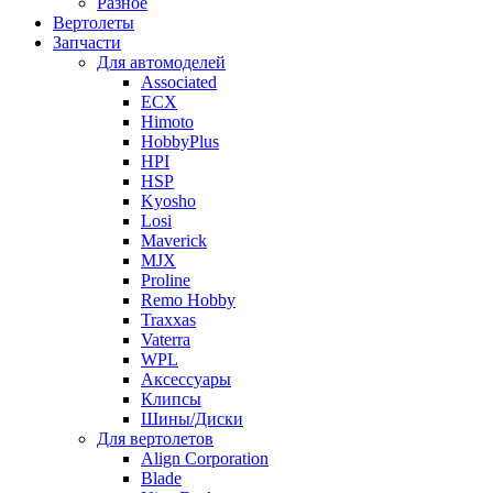
Разное
Вертолеты
Запчасти
Для автомоделей
Associated
ECX
Himoto
HobbyPlus
HPI
HSP
Kyosho
Losi
Maverick
MJX
Proline
Remo Hobby
Traxxas
Vaterra
WPL
Аксессуары
Клипсы
Шины/Диски
Для вертолетов
Align Corporation
Blade