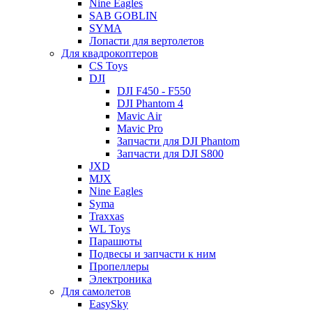
Nine Eagles
SAB GOBLIN
SYMA
Лопасти для вертолетов
Для квадрокоптеров
CS Toys
DJI
DJI F450 - F550
DJI Phantom 4
Mavic Air
Mavic Pro
Запчасти для DJI Phantom
Запчасти для DJI S800
JXD
MJX
Nine Eagles
Syma
Traxxas
WL Toys
Парашюты
Подвесы и запчасти к ним
Пропеллеры
Электроника
Для самолетов
EasySky