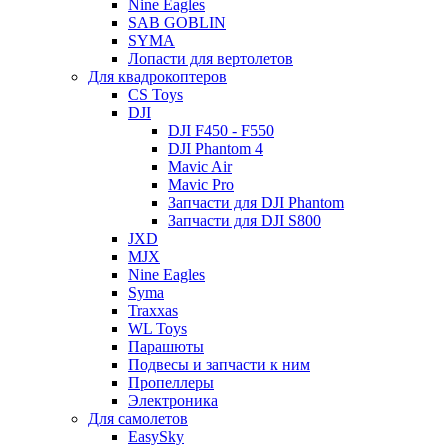
Nine Eagles
SAB GOBLIN
SYMA
Лопасти для вертолетов
Для квадрокоптеров
CS Toys
DJI
DJI F450 - F550
DJI Phantom 4
Mavic Air
Mavic Pro
Запчасти для DJI Phantom
Запчасти для DJI S800
JXD
MJX
Nine Eagles
Syma
Traxxas
WL Toys
Парашюты
Подвесы и запчасти к ним
Пропеллеры
Электроника
Для самолетов
EasySky