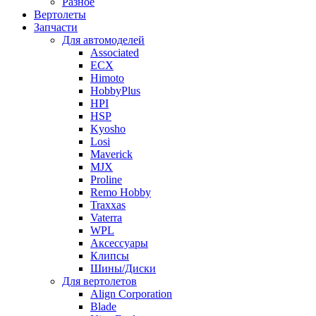
Разное
Вертолеты
Запчасти
Для автомоделей
Associated
ECX
Himoto
HobbyPlus
HPI
HSP
Kyosho
Losi
Maverick
MJX
Proline
Remo Hobby
Traxxas
Vaterra
WPL
Аксессуары
Клипсы
Шины/Диски
Для вертолетов
Align Corporation
Blade