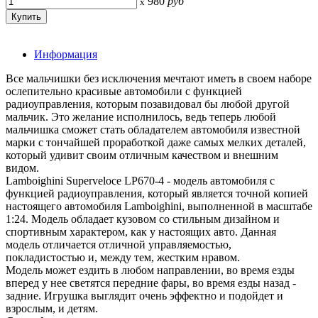
980
руб
x
Информация
Все мальчишки без исключения мечтают иметь в своем наборе
ослепительно красивые автомобили с функцией
радиоуправления, которым позавидовал бы любой другой
мальчик. Это желание исполнилось, ведь теперь любой
мальчишка сможет стать обладателем автомобиля известной
марки с тончайшей проработкой даже самых мелких деталей,
который удивит своим отличным качеством и внешним
видом.
Lamboighini Superveloce LP670-4 - модель автомобиля с
функцией радиоуправления, который является точной копией
настоящего автомобиля Lamboighini, выполненной в масштабе
1:24. Модель обладает кузовом со стильным дизайном и
спортивным характером, как у настоящих авто. Данная
модель отличается отличной управляемостью,
покладистостью и, между тем, жестким нравом.
Модель может ездить в любом направлении, во время езды
вперед у нее светятся передние фары, во время езды назад -
задние. Игрушка выглядит очень эффектно и подойдет и
взрослым, и детям.