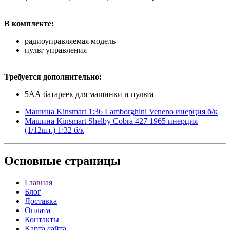
В комплекте:
радиоуправляемая модель
пульт управления
Требуется дополнительно:
5АА батареек для машинки и пульта
Машина Kinsmart 1:36 Lamborghini Veneno инерция б/к
Машина Kinsmart Shelby Cobra 427 1965 инерция
(1/12шт.) 1:32 б/к
Основные
страницы
Главная
Блог
Доставка
Оплата
Контакты
Карта сайта