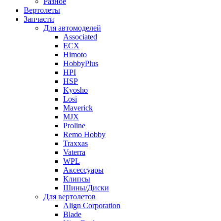
Разное
Вертолеты
Запчасти
Для автомоделей
Associated
ECX
Himoto
HobbyPlus
HPI
HSP
Kyosho
Losi
Maverick
MJX
Proline
Remo Hobby
Traxxas
Vaterra
WPL
Аксессуары
Клипсы
Шины/Диски
Для вертолетов
Align Corporation
Blade