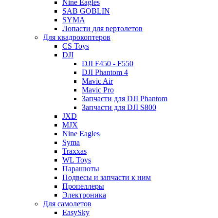
Nine Eagles
SAB GOBLIN
SYMA
Лопасти для вертолетов
Для квадрокоптеров
CS Toys
DJI
DJI F450 - F550
DJI Phantom 4
Mavic Air
Mavic Pro
Запчасти для DJI Phantom
Запчасти для DJI S800
JXD
MJX
Nine Eagles
Syma
Traxxas
WL Toys
Парашюты
Подвесы и запчасти к ним
Пропеллеры
Электроника
Для самолетов
EasySky