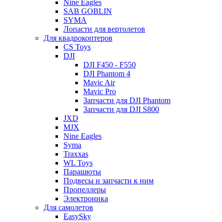
Nine Eagles
SAB GOBLIN
SYMA
Лопасти для вертолетов
Для квадрокоптеров
CS Toys
DJI
DJI F450 - F550
DJI Phantom 4
Mavic Air
Mavic Pro
Запчасти для DJI Phantom
Запчасти для DJI S800
JXD
MJX
Nine Eagles
Syma
Traxxas
WL Toys
Парашюты
Подвесы и запчасти к ним
Пропеллеры
Электроника
Для самолетов
EasySky