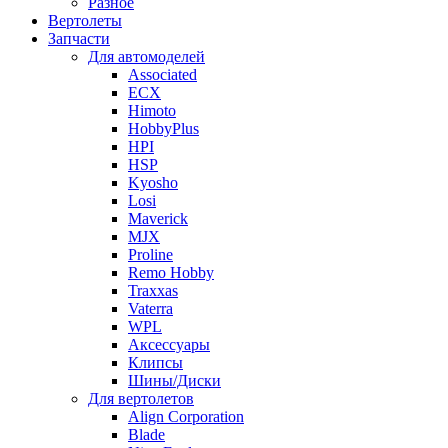
Разное
Вертолеты
Запчасти
Для автомоделей
Associated
ECX
Himoto
HobbyPlus
HPI
HSP
Kyosho
Losi
Maverick
MJX
Proline
Remo Hobby
Traxxas
Vaterra
WPL
Аксессуары
Клипсы
Шины/Диски
Для вертолетов
Align Corporation
Blade