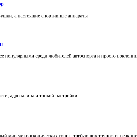
ор
рушки, а настоящие спортивные аппараты
ор
лее популярными среди любителей автоспорта и просто поклонн
ти, адреналина и тонкой настройки.
елый мир микроскопических гонок, требующих точности, реакци