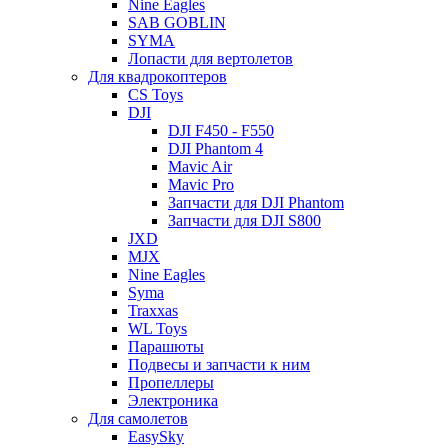
Nine Eagles
SAB GOBLIN
SYMA
Лопасти для вертолетов
Для квадрокоптеров
CS Toys
DJI
DJI F450 - F550
DJI Phantom 4
Mavic Air
Mavic Pro
Запчасти для DJI Phantom
Запчасти для DJI S800
JXD
MJX
Nine Eagles
Syma
Traxxas
WL Toys
Парашюты
Подвесы и запчасти к ним
Пропеллеры
Электроника
Для самолетов
EasySky