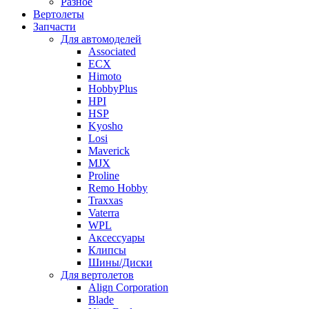
Разное
Вертолеты
Запчасти
Для автомоделей
Associated
ECX
Himoto
HobbyPlus
HPI
HSP
Kyosho
Losi
Maverick
MJX
Proline
Remo Hobby
Traxxas
Vaterra
WPL
Аксессуары
Клипсы
Шины/Диски
Для вертолетов
Align Corporation
Blade