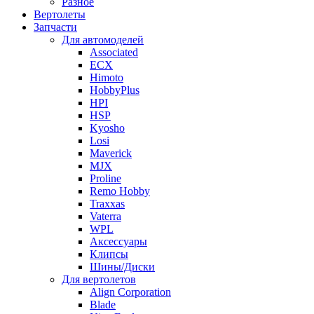
Разное
Вертолеты
Запчасти
Для автомоделей
Associated
ECX
Himoto
HobbyPlus
HPI
HSP
Kyosho
Losi
Maverick
MJX
Proline
Remo Hobby
Traxxas
Vaterra
WPL
Аксессуары
Клипсы
Шины/Диски
Для вертолетов
Align Corporation
Blade