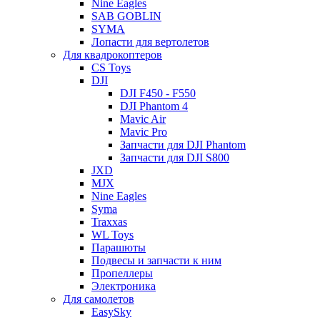
Nine Eagles
SAB GOBLIN
SYMA
Лопасти для вертолетов
Для квадрокоптеров
CS Toys
DJI
DJI F450 - F550
DJI Phantom 4
Mavic Air
Mavic Pro
Запчасти для DJI Phantom
Запчасти для DJI S800
JXD
MJX
Nine Eagles
Syma
Traxxas
WL Toys
Парашюты
Подвесы и запчасти к ним
Пропеллеры
Электроника
Для самолетов
EasySky