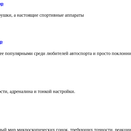
ор
рушки, а настоящие спортивные аппараты
ор
лее популярными среди любителей автоспорта и просто поклонн
ти, адреналина и тонкой настройки.
елый мир микроскопических гонок, требующих точности, реакци