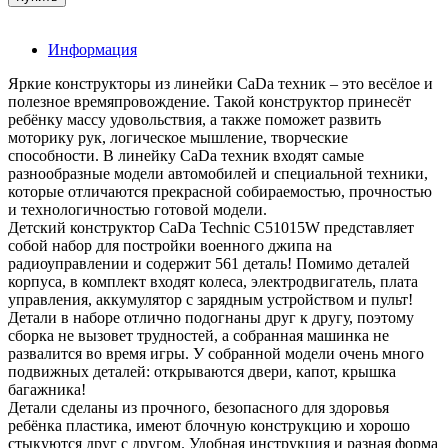
Информация
Яркие конструкторы из линейки CaDa техник – это весёлое и
полезное времяпровождение. Такой конструктор принесёт
ребёнку массу удовольствия, а также поможет развить
моторику рук, логическое мышление, творческие
способности. В линейку CaDa техник входят самые
разнообразные модели автомобилей и специальной техники,
которые отличаются прекрасной собираемостью, прочностью
и технологичностью готовой модели.
Детский конструктор CaDa Technic С51015W представляет
собой набор для постройки военного джипа на
радиоуправлении и содержит 561 деталь! Помимо деталей
корпуса, в комплект входят колеса, электродвигатель, плата
управления, аккумулятор с зарядным устройством и пульт!
Детали в наборе отлично подогнаны друг к другу, поэтому
сборка не вызовет трудностей, а собранная машинка не
развалится во время игры. У собранной модели очень много
подвижных деталей: открываются двери, капот, крышка
багажника!
Детали сделаны из прочного, безопасного для здоровья
ребёнка пластика, имеют блочную конструкцию и хорошо
стыкуются друг с другом. Удобная инструкция и разная форма