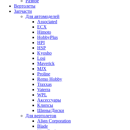
Разное
Вертолеты
Запчасти
Для автомоделей
Associated
ECX
Himoto
HobbyPlus
HPI
HSP
Kyosho
Losi
Maverick
MJX
Proline
Remo Hobby
Traxxas
Vaterra
WPL
Аксессуары
Клипсы
Шины/Диски
Для вертолетов
Align Corporation
Blade