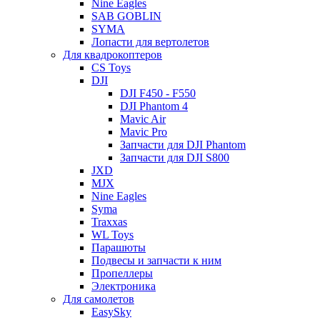
Nine Eagles
SAB GOBLIN
SYMA
Лопасти для вертолетов
Для квадрокоптеров
CS Toys
DJI
DJI F450 - F550
DJI Phantom 4
Mavic Air
Mavic Pro
Запчасти для DJI Phantom
Запчасти для DJI S800
JXD
MJX
Nine Eagles
Syma
Traxxas
WL Toys
Парашюты
Подвесы и запчасти к ним
Пропеллеры
Электроника
Для самолетов
EasySky