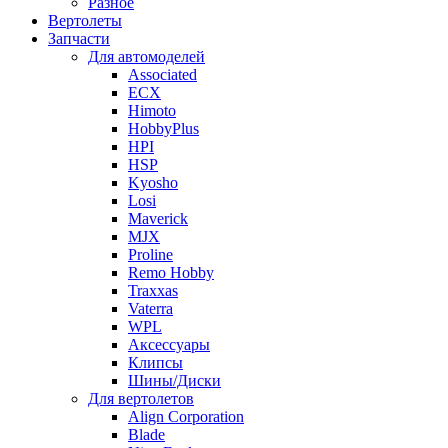
Разное
Вертолеты
Запчасти
Для автомоделей
Associated
ECX
Himoto
HobbyPlus
HPI
HSP
Kyosho
Losi
Maverick
MJX
Proline
Remo Hobby
Traxxas
Vaterra
WPL
Аксессуары
Клипсы
Шины/Диски
Для вертолетов
Align Corporation
Blade