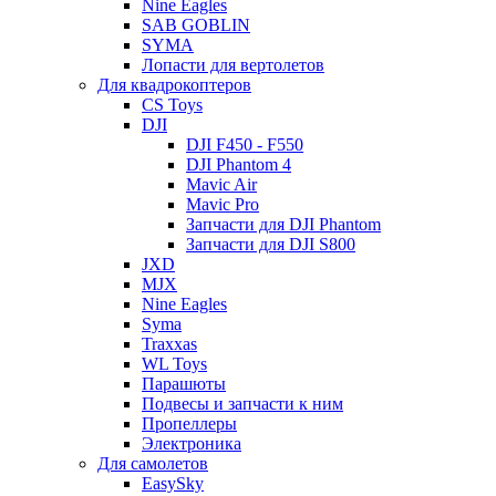
Nine Eagles
SAB GOBLIN
SYMA
Лопасти для вертолетов
Для квадрокоптеров
CS Toys
DJI
DJI F450 - F550
DJI Phantom 4
Mavic Air
Mavic Pro
Запчасти для DJI Phantom
Запчасти для DJI S800
JXD
MJX
Nine Eagles
Syma
Traxxas
WL Toys
Парашюты
Подвесы и запчасти к ним
Пропеллеры
Электроника
Для самолетов
EasySky