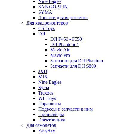
Nine Eagles
SAB GOBLIN
SYMA
Лопасти для вертолетов
Для квадрокоптеров
CS Toys
DJI
DJI F450 - F550
DJI Phantom 4
Mavic Air
Mavic Pro
Запчасти для DJI Phantom
Запчасти для DJI S800
JXD
MJX
Nine Eagles
Syma
Traxxas
WL Toys
Парашюты
Подвесы и запчасти к ним
Пропеллеры
Электроника
Для самолетов
EasySky