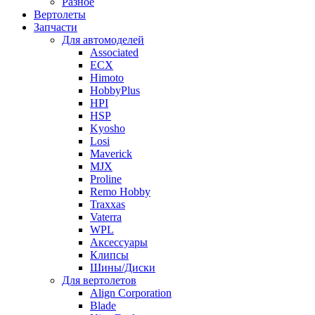
Разное
Вертолеты
Запчасти
Для автомоделей
Associated
ECX
Himoto
HobbyPlus
HPI
HSP
Kyosho
Losi
Maverick
MJX
Proline
Remo Hobby
Traxxas
Vaterra
WPL
Аксессуары
Клипсы
Шины/Диски
Для вертолетов
Align Corporation
Blade