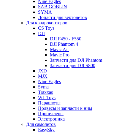
Nine Eagles
SAB GOBLIN
SYMA
Лопасти для вертолетов
Для квадрокоптеров
CS Toys
DJI
DJI F450 - F550
DJI Phantom 4
Mavic Air
Mavic Pro
Запчасти для DJI Phantom
Запчасти для DJI S800
JXD
MJX
Nine Eagles
Syma
Traxxas
WL Toys
Парашюты
Подвесы и запчасти к ним
Пропеллеры
Электроника
Для самолетов
EasySky