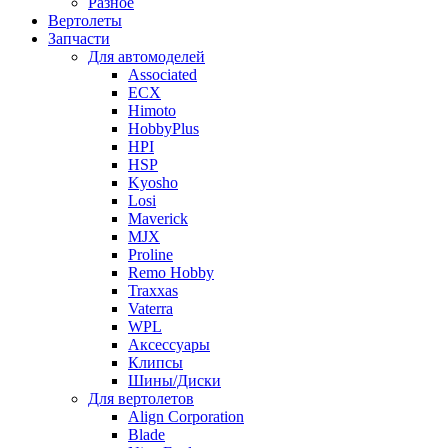
Разное
Вертолеты
Запчасти
Для автомоделей
Associated
ECX
Himoto
HobbyPlus
HPI
HSP
Kyosho
Losi
Maverick
MJX
Proline
Remo Hobby
Traxxas
Vaterra
WPL
Аксессуары
Клипсы
Шины/Диски
Для вертолетов
Align Corporation
Blade