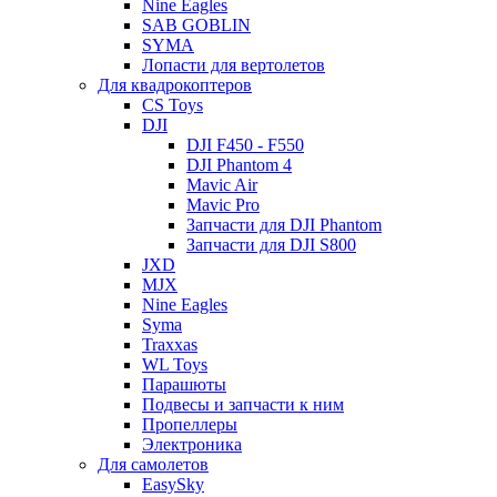
Nine Eagles
SAB GOBLIN
SYMA
Лопасти для вертолетов
Для квадрокоптеров
CS Toys
DJI
DJI F450 - F550
DJI Phantom 4
Mavic Air
Mavic Pro
Запчасти для DJI Phantom
Запчасти для DJI S800
JXD
MJX
Nine Eagles
Syma
Traxxas
WL Toys
Парашюты
Подвесы и запчасти к ним
Пропеллеры
Электроника
Для самолетов
EasySky