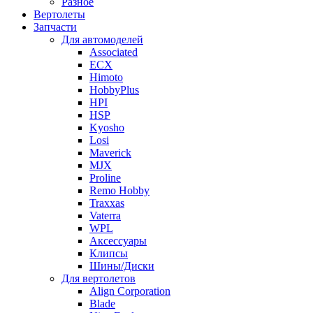
Разное
Вертолеты
Запчасти
Для автомоделей
Associated
ECX
Himoto
HobbyPlus
HPI
HSP
Kyosho
Losi
Maverick
MJX
Proline
Remo Hobby
Traxxas
Vaterra
WPL
Аксессуары
Клипсы
Шины/Диски
Для вертолетов
Align Corporation
Blade