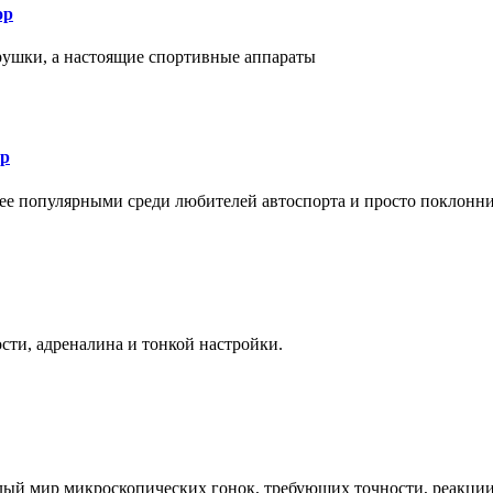
ор
рушки, а настоящие спортивные аппараты
ор
лее популярными среди любителей автоспорта и просто поклонн
ти, адреналина и тонкой настройки.
елый мир микроскопических гонок, требующих точности, реакци