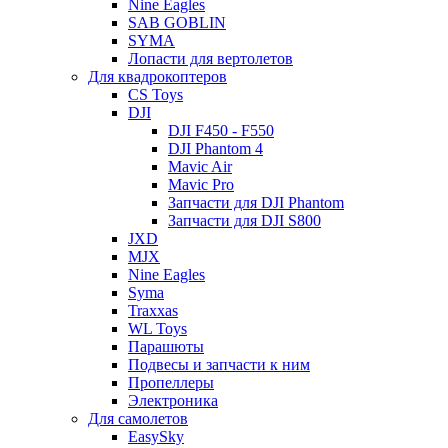
Nine Eagles
SAB GOBLIN
SYMA
Лопасти для вертолетов
Для квадрокоптеров
CS Toys
DJI
DJI F450 - F550
DJI Phantom 4
Mavic Air
Mavic Pro
Запчасти для DJI Phantom
Запчасти для DJI S800
JXD
MJX
Nine Eagles
Syma
Traxxas
WL Toys
Парашюты
Подвесы и запчасти к ним
Пропеллеры
Электроника
Для самолетов
EasySky