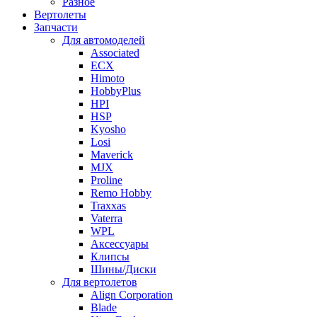
Разное
Вертолеты
Запчасти
Для автомоделей
Associated
ECX
Himoto
HobbyPlus
HPI
HSP
Kyosho
Losi
Maverick
MJX
Proline
Remo Hobby
Traxxas
Vaterra
WPL
Аксессуары
Клипсы
Шины/Диски
Для вертолетов
Align Corporation
Blade