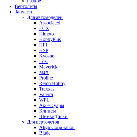
Разное
Вертолеты
Запчасти
Для автомоделей
Associated
ECX
Himoto
HobbyPlus
HPI
HSP
Kyosho
Losi
Maverick
MJX
Proline
Remo Hobby
Traxxas
Vaterra
WPL
Аксессуары
Клипсы
Шины/Диски
Для вертолетов
Align Corporation
Blade