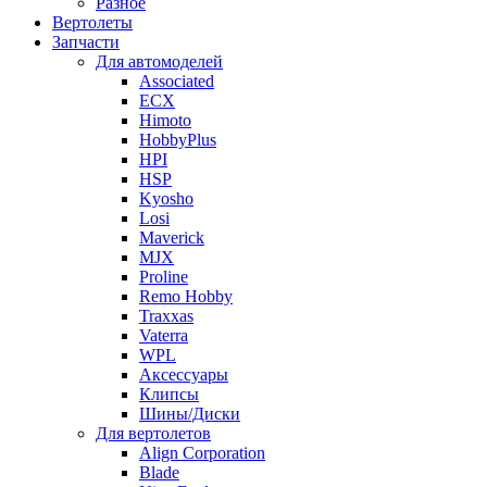
Разное
Вертолеты
Запчасти
Для автомоделей
Associated
ECX
Himoto
HobbyPlus
HPI
HSP
Kyosho
Losi
Maverick
MJX
Proline
Remo Hobby
Traxxas
Vaterra
WPL
Аксессуары
Клипсы
Шины/Диски
Для вертолетов
Align Corporation
Blade