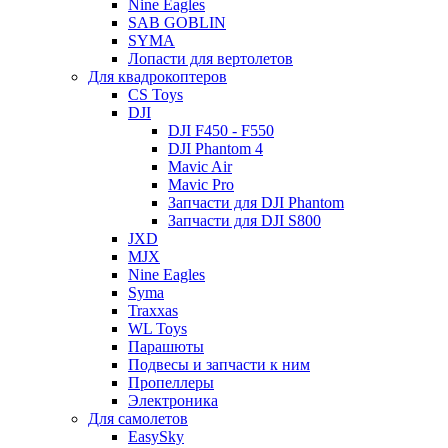
Nine Eagles
SAB GOBLIN
SYMA
Лопасти для вертолетов
Для квадрокоптеров
CS Toys
DJI
DJI F450 - F550
DJI Phantom 4
Mavic Air
Mavic Pro
Запчасти для DJI Phantom
Запчасти для DJI S800
JXD
MJX
Nine Eagles
Syma
Traxxas
WL Toys
Парашюты
Подвесы и запчасти к ним
Пропеллеры
Электроника
Для самолетов
EasySky