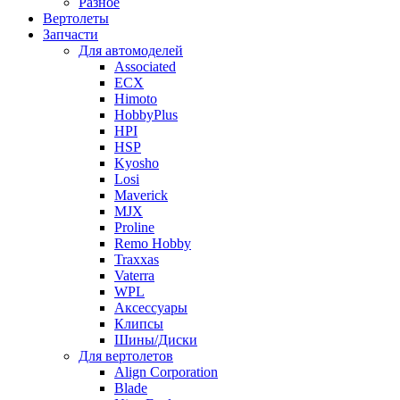
Разное
Вертолеты
Запчасти
Для автомоделей
Associated
ECX
Himoto
HobbyPlus
HPI
HSP
Kyosho
Losi
Maverick
MJX
Proline
Remo Hobby
Traxxas
Vaterra
WPL
Аксессуары
Клипсы
Шины/Диски
Для вертолетов
Align Corporation
Blade