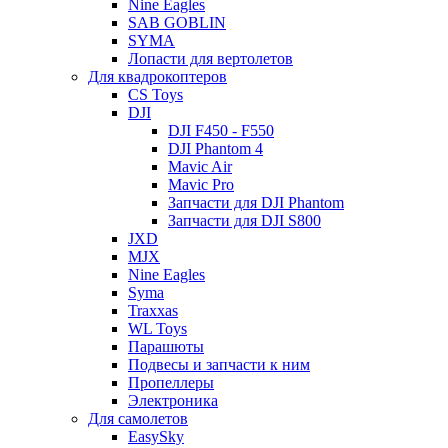
Nine Eagles
SAB GOBLIN
SYMA
Лопасти для вертолетов
Для квадрокоптеров
CS Toys
DJI
DJI F450 - F550
DJI Phantom 4
Mavic Air
Mavic Pro
Запчасти для DJI Phantom
Запчасти для DJI S800
JXD
MJX
Nine Eagles
Syma
Traxxas
WL Toys
Парашюты
Подвесы и запчасти к ним
Пропеллеры
Электроника
Для самолетов
EasySky