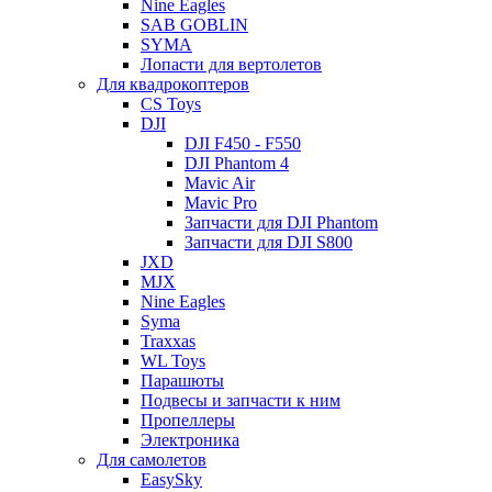
Nine Eagles
SAB GOBLIN
SYMA
Лопасти для вертолетов
Для квадрокоптеров
CS Toys
DJI
DJI F450 - F550
DJI Phantom 4
Mavic Air
Mavic Pro
Запчасти для DJI Phantom
Запчасти для DJI S800
JXD
MJX
Nine Eagles
Syma
Traxxas
WL Toys
Парашюты
Подвесы и запчасти к ним
Пропеллеры
Электроника
Для самолетов
EasySky