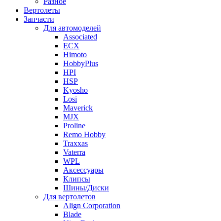
Разное
Вертолеты
Запчасти
Для автомоделей
Associated
ECX
Himoto
HobbyPlus
HPI
HSP
Kyosho
Losi
Maverick
MJX
Proline
Remo Hobby
Traxxas
Vaterra
WPL
Аксессуары
Клипсы
Шины/Диски
Для вертолетов
Align Corporation
Blade