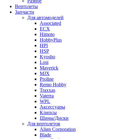
Разное
Вертолеты
Запчасти
Для автомоделей
Associated
ECX
Himoto
HobbyPlus
HPI
HSP
Kyosho
Losi
Maverick
MJX
Proline
Remo Hobby
Traxxas
Vaterra
WPL
Аксессуары
Клипсы
Шины/Диски
Для вертолетов
Align Corporation
Blade