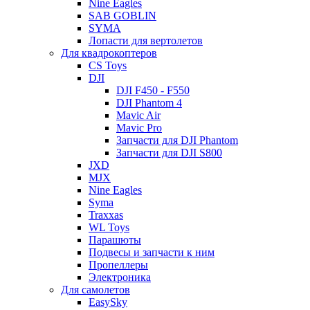
Nine Eagles
SAB GOBLIN
SYMA
Лопасти для вертолетов
Для квадрокоптеров
CS Toys
DJI
DJI F450 - F550
DJI Phantom 4
Mavic Air
Mavic Pro
Запчасти для DJI Phantom
Запчасти для DJI S800
JXD
MJX
Nine Eagles
Syma
Traxxas
WL Toys
Парашюты
Подвесы и запчасти к ним
Пропеллеры
Электроника
Для самолетов
EasySky