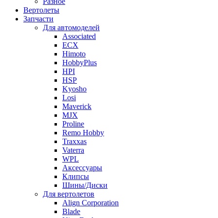
Разное
Вертолеты
Запчасти
Для автомоделей
Associated
ECX
Himoto
HobbyPlus
HPI
HSP
Kyosho
Losi
Maverick
MJX
Proline
Remo Hobby
Traxxas
Vaterra
WPL
Аксессуары
Клипсы
Шины/Диски
Для вертолетов
Align Corporation
Blade