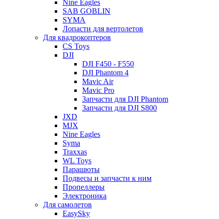
Nine Eagles
SAB GOBLIN
SYMA
Лопасти для вертолетов
Для квадрокоптеров
CS Toys
DJI
DJI F450 - F550
DJI Phantom 4
Mavic Air
Mavic Pro
Запчасти для DJI Phantom
Запчасти для DJI S800
JXD
MJX
Nine Eagles
Syma
Traxxas
WL Toys
Парашюты
Подвесы и запчасти к ним
Пропеллеры
Электроника
Для самолетов
EasySky