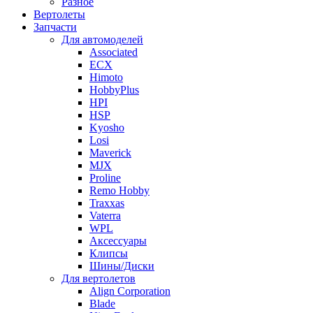
Разное
Вертолеты
Запчасти
Для автомоделей
Associated
ECX
Himoto
HobbyPlus
HPI
HSP
Kyosho
Losi
Maverick
MJX
Proline
Remo Hobby
Traxxas
Vaterra
WPL
Аксессуары
Клипсы
Шины/Диски
Для вертолетов
Align Corporation
Blade