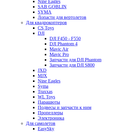
Nine Eagles
SAB GOBLIN
SYMA
Лопасти для вертолетов
Для квадрокоптеров
CS Toys
DJI
DJI F450 - F550
DJI Phantom 4
Mavic Air
Mavic Pro
Запчасти для DJI Phantom
Запчасти для DJI S800
JXD
MJX
Nine Eagles
Syma
Traxxas
WL Toys
Парашюты
Подвесы и запчасти к ним
Пропеллеры
Электроника
Для самолетов
EasySky