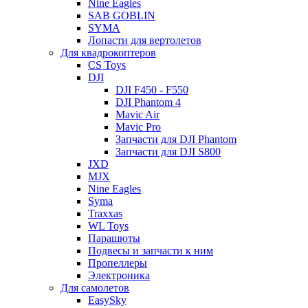
Nine Eagles
SAB GOBLIN
SYMA
Лопасти для вертолетов
Для квадрокоптеров
CS Toys
DJI
DJI F450 - F550
DJI Phantom 4
Mavic Air
Mavic Pro
Запчасти для DJI Phantom
Запчасти для DJI S800
JXD
MJX
Nine Eagles
Syma
Traxxas
WL Toys
Парашюты
Подвесы и запчасти к ним
Пропеллеры
Электроника
Для самолетов
EasySky