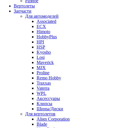
Разное
Вертолеты
Запчасти
Для автомоделей
Associated
ECX
Himoto
HobbyPlus
HPI
HSP
Kyosho
Losi
Maverick
MJX
Proline
Remo Hobby
Traxxas
Vaterra
WPL
Аксессуары
Клипсы
Шины/Диски
Для вертолетов
Align Corporation
Blade