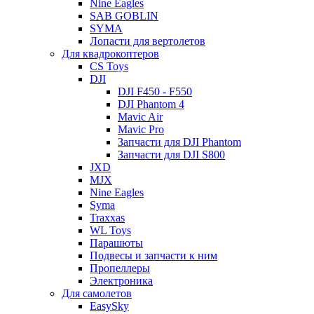
Nine Eagles
SAB GOBLIN
SYMA
Лопасти для вертолетов
Для квадрокоптеров
CS Toys
DJI
DJI F450 - F550
DJI Phantom 4
Mavic Air
Mavic Pro
Запчасти для DJI Phantom
Запчасти для DJI S800
JXD
MJX
Nine Eagles
Syma
Traxxas
WL Toys
Парашюты
Подвесы и запчасти к ним
Пропеллеры
Электроника
Для самолетов
EasySky