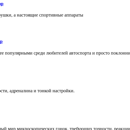
ор
рушки, а настоящие спортивные аппараты
ор
лее популярными среди любителей автоспорта и просто поклонн
ти, адреналина и тонкой настройки.
елый мир микроскопических гонок, требующих точности, реакци