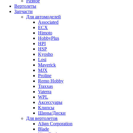
Разное
Вертолеты
Запчасти
Для автомоделей
Associated
ECX
Himoto
HobbyPlus
HPI
HSP
Kyosho
Losi
Maverick
MJX
Proline
Remo Hobby
Traxxas
Vaterra
WPL
Аксессуары
Клипсы
Шины/Диски
Для вертолетов
Align Corporation
Blade