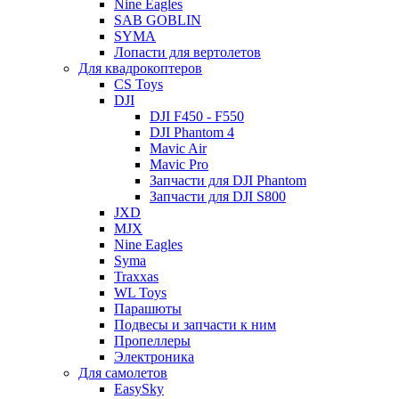
Nine Eagles
SAB GOBLIN
SYMA
Лопасти для вертолетов
Для квадрокоптеров
CS Toys
DJI
DJI F450 - F550
DJI Phantom 4
Mavic Air
Mavic Pro
Запчасти для DJI Phantom
Запчасти для DJI S800
JXD
MJX
Nine Eagles
Syma
Traxxas
WL Toys
Парашюты
Подвесы и запчасти к ним
Пропеллеры
Электроника
Для самолетов
EasySky