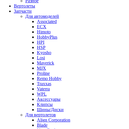
Разное
Вертолеты
Запчасти
Для автомоделей
Associated
ECX
Himoto
HobbyPlus
HPI
HSP
Kyosho
Losi
Maverick
MJX
Proline
Remo Hobby
Traxxas
Vaterra
WPL
Аксессуары
Клипсы
Шины/Диски
Для вертолетов
Align Corporation
Blade