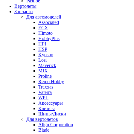
Разное
Вертолеты
Запчасти
Для автомоделей
Associated
ECX
Himoto
HobbyPlus
HPI
HSP
Kyosho
Losi
Maverick
MJX
Proline
Remo Hobby
Traxxas
Vaterra
WPL
Аксессуары
Клипсы
Шины/Диски
Для вертолетов
Align Corporation
Blade