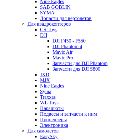
Nine Eagles
SAB GOBLIN
SYMA
Лопасти для вертолетов
Для квадрокоптеров
CS Toys
DJI
DJI F450 - F550
DJI Phantom 4
Mavic Air
Mavic Pro
Запчасти для DJI Phantom
Запчасти для DJI S800
JXD
MJX
Nine Eagles
Syma
Traxxas
WL Toys
Парашюты
Подвесы и запчасти к ним
Пропеллеры
Электроника
Для самолетов
EasySky