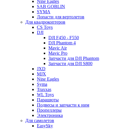
Nine Eagles
SAB GOBLIN
SYMA
Лопасти для вертолетов
Для квадрокоптеров
CS Toys
DJI
DJI F450 - F550
DJI Phantom 4
Mavic Air
Mavic Pro
Запчасти для DJI Phantom
Запчасти для DJI S800
JXD
MJX
Nine Eagles
Syma
Traxxas
WL Toys
Парашюты
Подвесы и запчасти к ним
Пропеллеры
Электроника
Для самолетов
EasySky