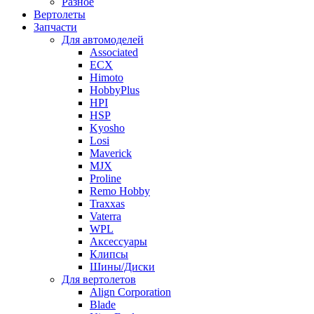
Разное
Вертолеты
Запчасти
Для автомоделей
Associated
ECX
Himoto
HobbyPlus
HPI
HSP
Kyosho
Losi
Maverick
MJX
Proline
Remo Hobby
Traxxas
Vaterra
WPL
Аксессуары
Клипсы
Шины/Диски
Для вертолетов
Align Corporation
Blade