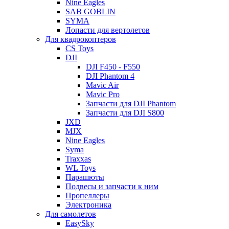
Nine Eagles
SAB GOBLIN
SYMA
Лопасти для вертолетов
Для квадрокоптеров
CS Toys
DJI
DJI F450 - F550
DJI Phantom 4
Mavic Air
Mavic Pro
Запчасти для DJI Phantom
Запчасти для DJI S800
JXD
MJX
Nine Eagles
Syma
Traxxas
WL Toys
Парашюты
Подвесы и запчасти к ним
Пропеллеры
Электроника
Для самолетов
EasySky