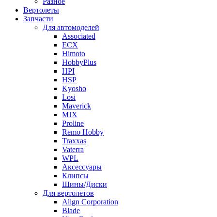
Разное
Вертолеты
Запчасти
Для автомоделей
Associated
ECX
Himoto
HobbyPlus
HPI
HSP
Kyosho
Losi
Maverick
MJX
Proline
Remo Hobby
Traxxas
Vaterra
WPL
Аксессуары
Клипсы
Шины/Диски
Для вертолетов
Align Corporation
Blade