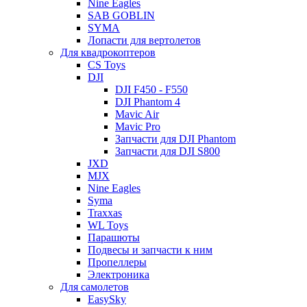
Nine Eagles
SAB GOBLIN
SYMA
Лопасти для вертолетов
Для квадрокоптеров
CS Toys
DJI
DJI F450 - F550
DJI Phantom 4
Mavic Air
Mavic Pro
Запчасти для DJI Phantom
Запчасти для DJI S800
JXD
MJX
Nine Eagles
Syma
Traxxas
WL Toys
Парашюты
Подвесы и запчасти к ним
Пропеллеры
Электроника
Для самолетов
EasySky