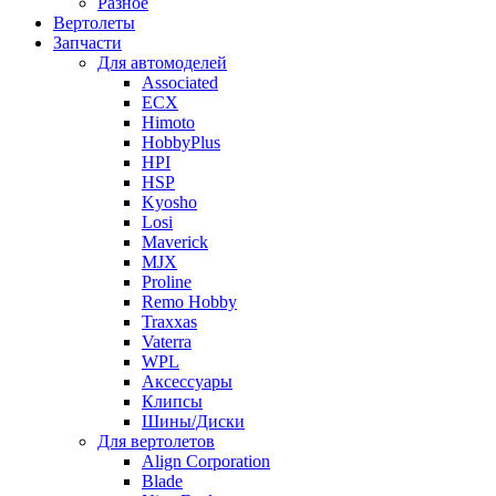
Разное
Вертолеты
Запчасти
Для автомоделей
Associated
ECX
Himoto
HobbyPlus
HPI
HSP
Kyosho
Losi
Maverick
MJX
Proline
Remo Hobby
Traxxas
Vaterra
WPL
Аксессуары
Клипсы
Шины/Диски
Для вертолетов
Align Corporation
Blade