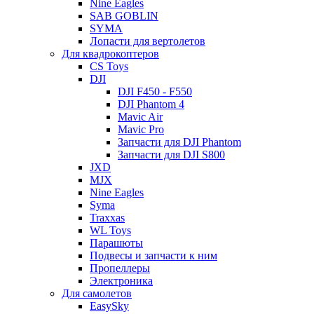
Nine Eagles
SAB GOBLIN
SYMA
Лопасти для вертолетов
Для квадрокоптеров
CS Toys
DJI
DJI F450 - F550
DJI Phantom 4
Mavic Air
Mavic Pro
Запчасти для DJI Phantom
Запчасти для DJI S800
JXD
MJX
Nine Eagles
Syma
Traxxas
WL Toys
Парашюты
Подвесы и запчасти к ним
Пропеллеры
Электроника
Для самолетов
EasySky