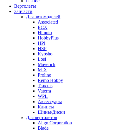
Разное
Вертолеты
Запчасти
Для автомоделей
Associated
ECX
Himoto
HobbyPlus
HPI
HSP
Kyosho
Losi
Maverick
MJX
Proline
Remo Hobby
Traxxas
Vaterra
WPL
Аксессуары
Клипсы
Шины/Диски
Для вертолетов
Align Corporation
Blade